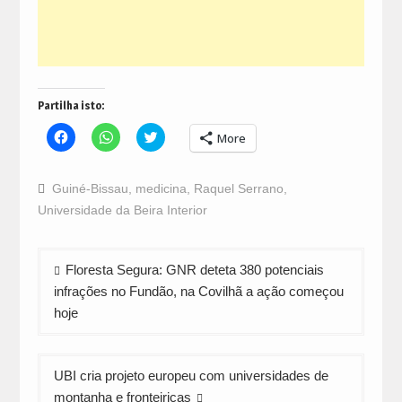
Partilha isto:
Click
Click
Click
More
to
to
to
share
share
share
on
on
on
Facebook
WhatsApp
Twitter
Guiné-Bissau
,
medicina
,
Raquel Serrano
,
(Opens
(Opens
(Opens
in
in
in
Universidade da Beira Interior
new
new
new
window)
window)
window)
Navegação
Floresta Segura: GNR deteta 380 potenciais
de
infrações no Fundão, na Covilhã a ação começou
artigos
hoje
UBI cria projeto europeu com universidades de
montanha e fronteiriças