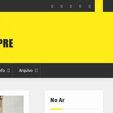
as avança
Centum Cellas entra na fase decisiva das Novas 7
Maravilhas de Portugal
Facebook
Instagram
Twitter
RSS
No
RCC
RCC
Ar
nfo
Arquivo
No Ar