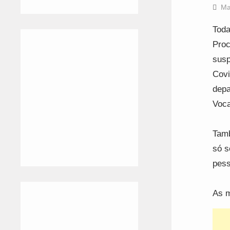
Ma
Toda
Proc
susp
Covi
depa
Voca
Tamb
só s
pess
As m