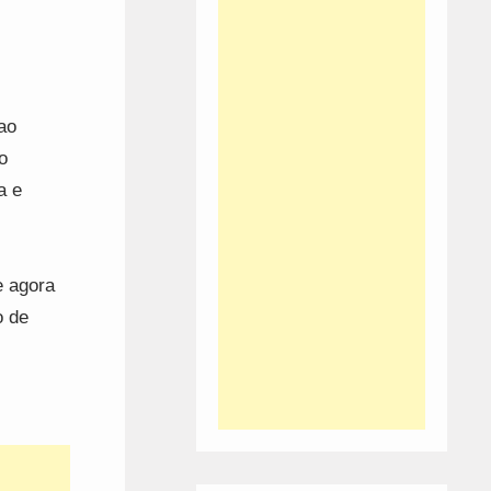
ao
o
a e
e agora
o de