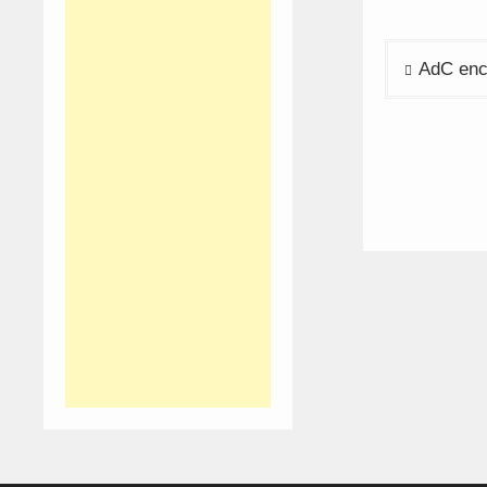
Navega
AdC enc
de
artigos