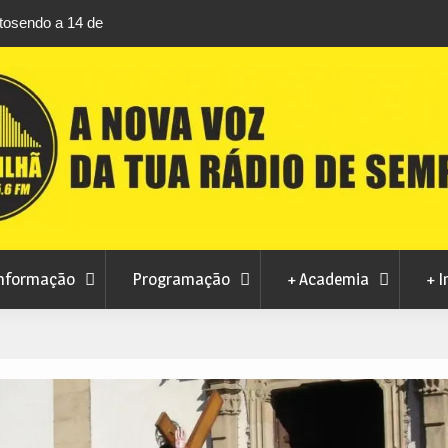
rtosendo a 14 de
Habitação a custos controlados em Manteig
para fase final sem risco de penalizações
nformação
Programação
+ Academia
+ I