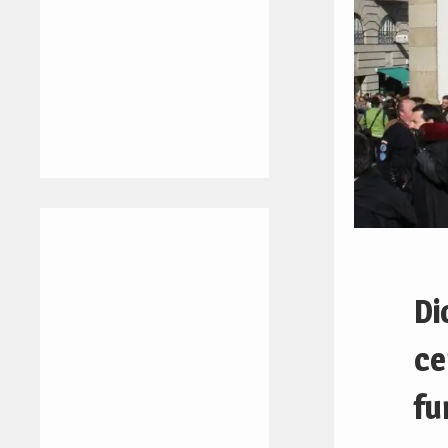
Di
ce
fu