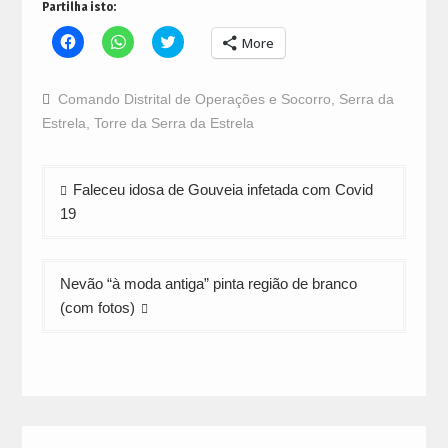
Partilha isto:
Click
Click
Click
More
to
to
to
share
share
share
on
on
on
Facebook
WhatsApp
Twitter
Comando Distrital de Operações e Socorro
,
Serra da
(Opens
(Opens
(Opens
in
in
in
Estrela
,
Torre da Serra da Estrela
new
new
new
window)
window)
window)
Navegação
Faleceu idosa de Gouveia infetada com Covid
de
19
artigos
Nevão “à moda antiga” pinta região de branco
(com fotos)