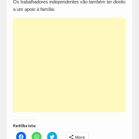
Os trabalhadores independentes vão também ter direito
a um apoio à família.
Partilha isto:
Click
Click
Click
More