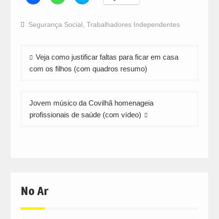
to
to
to
share
share
share
on
on
on
Facebook
WhatsApp
Twitter
Segurança Social
,
Trabalhadores Independentes
(Opens
(Opens
(Opens
in
in
in
new
new
new
window)
window)
window)
Navegação
Veja como justificar faltas para ficar em casa
de
com os filhos (com quadros resumo)
artigos
Jovem músico da Covilhã homenageia
profissionais de saúde (com vídeo)
No Ar