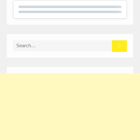
Search
for: