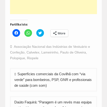
Partilha isto:
Click
Click
Click
More
to
to
to
share
share
share
on
on
on
Facebook
WhatsApp
Twitter
Associação Nacional das Indústrias de Vestuário e
(Opens
(Opens
(Opens
in
in
in
Confeção
,
Calvelex
,
Lameirinho
,
Paulo de Oliveira
,
new
new
new
window)
window)
window)
Polopique
,
Riopele
Navegação
Superfícies comerciais da Covilhã com “via
de
verde” para bombeiros, PSP, GNR e profissionais
artigos
de saúde (com som)
Daúto Faquirá: “Paragem é um revés mas equipa