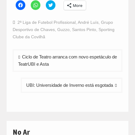
Click
Click
Click
More
to
to
to
share
share
share
on
on
on
Facebook
WhatsApp
Twitter
2ª Liga de Futebol Profissional
,
André Luís
,
Grupo
(Opens
(Opens
(Opens
in
in
in
Desportivo de Chaves
,
Guzzo
,
Santos Pinto
,
Sporting
new
new
new
window)
window)
window)
Clube da Covilhã
Navegação
Ciclo de Teatro arranca com novo espetáculo de
de
TeatrUBI e Asta
artigos
UBI: Universidade de Inverno está esgotada
No Ar