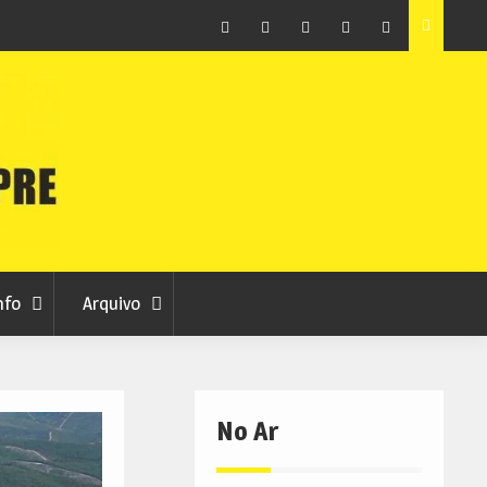
ção que
Covilhã avança com a desmaterialização do Arquivo
Municipal
Facebook
Instagram
Twitter
RSS
No
RCC
RCC
Ar
nfo
Arquivo
No Ar