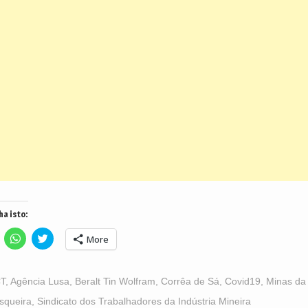
ha isto:
lick
Click
Click
More
o
to
to
hare
share
share
n
on
on
acebook
WhatsApp
Twitter
Opens
(Opens
(Opens
T
,
Agência Lusa
,
Beralt Tin Wolfram
,
Corrêa de Sá
,
Covid19
,
Minas da
n
in
in
ew
new
new
squeira
,
Sindicato dos Trabalhadores da Indústria Mineira