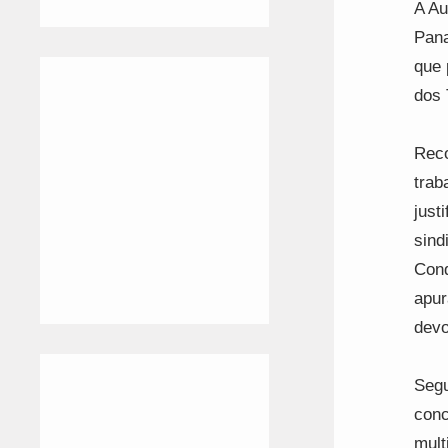
A Au
Pana
que 
dos 
Reco
trab
just
sind
Cond
apur
devo
Segu
conc
mult