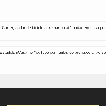
indow)
window)
window)
ção
 Correr, andar de bicicleta, remar ou até andar em casa po
EstudoEmCasa no YouTube com aulas do pré-escolar ao se