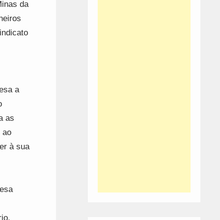
Minas da
neiros
indicato
esa a
o
a as
 ao
er à sua
resa
io,