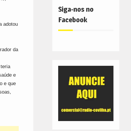
Siga-nos no
Facebook
a adotou
trador da
teria
saúde e
ço e que
soas,