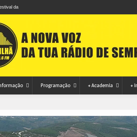
stival da
Feira Terras do Lince prepara futuro após edi
levou milhares de visitantes a Penamacor
nformação
Programação
+ Academia
+ I