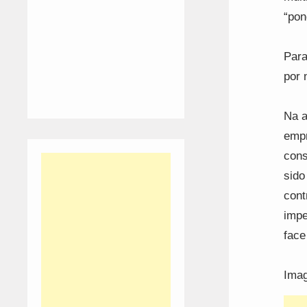
“pon
Para
por 
Na a
empr
cons
sido
cont
impe
face
Imag