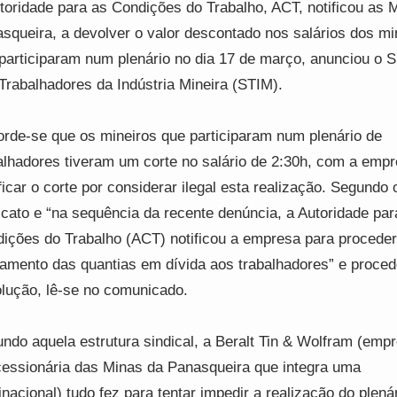
toridade para as Condições do Trabalho, ACT, notificou as 
squeira, a devolver o valor descontado nos salários dos mi
participaram num plenário no dia 17 de março, anunciou o S
Trabalhadores da Indústria Mineira (STIM).
rde-se que os mineiros que participaram num plenário de
alhadores tiveram um corte no salário de 2:30h, com a empr
ificar o corte por considerar ilegal esta realização. Segundo 
icato e “na sequência da recente denúncia, a Autoridade par
ições do Trabalho (ACT) notificou a empresa para proceder
amento das quantias em dívida aos trabalhadores” e proced
lução, lê-se no comunicado.
ndo aquela estrutura sindical, a Beralt Tin & Wolfram (emp
essionária das Minas da Panasqueira que integra uma
inacional) tudo fez para tentar impedir a realização do plenár