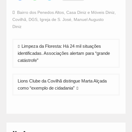
share
share
share
on
on
on
Facebook
WhatsApp
Twitter
Bairro dos Penedos Altos
,
Casa Diniz e Móveis Diniz
,
(Opens
(Opens
(Opens
in
in
in
Covilhã
,
DGS
,
Igreja de S. José
,
Manuel Augusto
new
new
new
window)
window)
window)
Diniz
Navegação
Limpeza da Floresta: Há 24 mil situações
de
identificadas. Associações alertam para “grande
artigos
catástrofe”
Lions Clube da Covilhã distingue Marta Alçada
como “exemplo de cidadania”