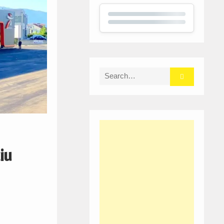
Search
for:
iu