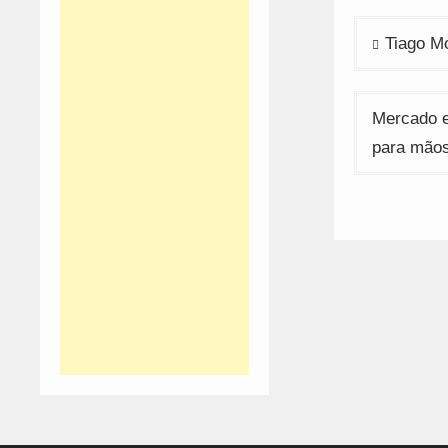
Navega
Tiago M
de
artigos
Mercado e
para mão