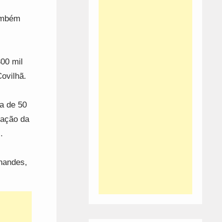
ambém
00 mil
ovilhã.
ca de 50
lação da
.
nandes,