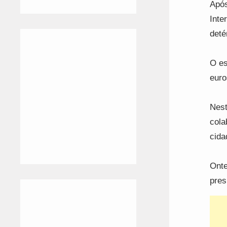
Após
Inte
deté
O es
euro
Nest
cola
cida
Onte
pres