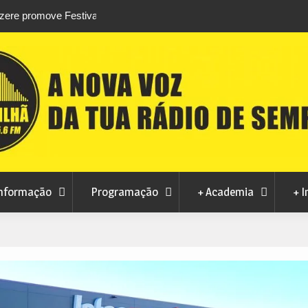
stival da
Feira Terras do Lince prepara futuro após edi
levou milhares de visitantes a Penamacor
nformação
Programação
+ Academia
+ I