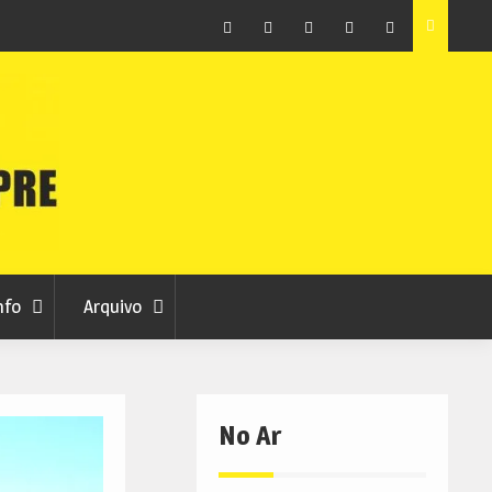
ção que
Covilhã avança com a desmaterialização do Arquivo
Municipal
Facebook
Instagram
Twitter
RSS
No
RCC
RCC
Ar
nfo
Arquivo
No Ar