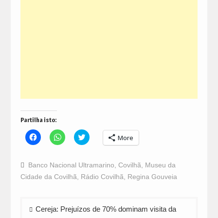
Partilha isto:
Click
Click
Click
More
to
to
to
share
share
share
on
on
on
Facebook
WhatsApp
Twitter
Banco Nacional Ultramarino
,
Covilhã
,
Museu da
(Opens
(Opens
(Opens
in
in
in
Cidade da Covilhã
,
Rádio Covilhã
,
Regina Gouveia
new
new
new
window)
window)
window)
Navegação
Cereja: Prejuízos de 70% dominam visita da