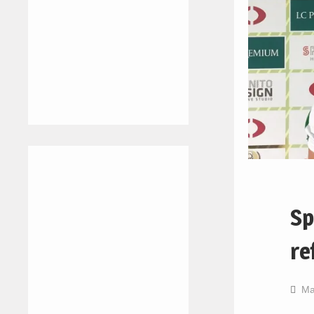
Sp
re
Ma