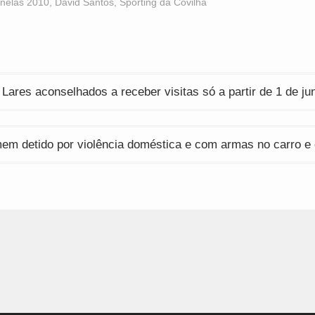
Opens
(Opens
(Opens
nelas 2010
,
David Santos
,
Sporting da Covilhã
n
in
in
ew
new
new
indow)
window)
window)
ção
 Lares aconselhados a receber visitas só a partir de 1 de ju
em detido por violência doméstica e com armas no carro e