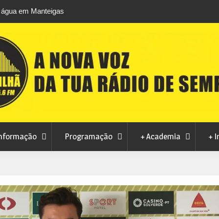
m Manteigas
Verão no Centro Histórico regressa à Covilhã
a ao consumo
agosto com estreia de Minta&The Brook Trou
nformação
Programação
+ Academia
+ I