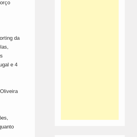
forço
orting da
las,
os
ugal e 4
Oliveira
ões,
quanto