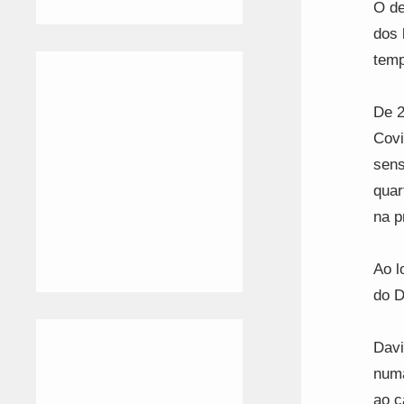
O de
dos 
temp
De 2
Covi
sens
quar
na p
Ao l
do D
Davi
numa
ao c