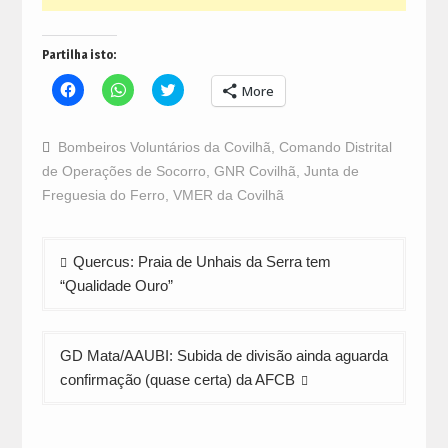
Partilha isto:
Click
Click
Click
More
to
to
to
share
share
share
on
on
on
Facebook
WhatsApp
Twitter
Bombeiros Voluntários da Covilhã
,
Comando Distrital
(Opens
(Opens
(Opens
in
in
in
de Operações de Socorro
,
GNR Covilhã
,
Junta de
new
new
new
window)
window)
window)
Freguesia do Ferro
,
VMER da Covilhã
Navegação
Quercus: Praia de Unhais da Serra tem
de
“Qualidade Ouro”
artigos
GD Mata/AAUBI: Subida de divisão ainda aguarda
confirmação (quase certa) da AFCB