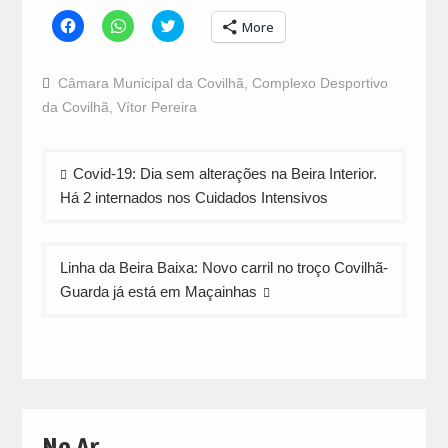
Click
Click
Click
More
to
to
to
share
share
share
on
on
on
Facebook
WhatsApp
Twitter
Câmara Municipal da Covilhã
,
Complexo Desportivo
(Opens
(Opens
(Opens
in
in
in
da Covilhã
,
Vítor Pereira
new
new
new
window)
window)
window)
Navegação
Covid-19: Dia sem alterações na Beira Interior.
de
Há 2 internados nos Cuidados Intensivos
artigos
Linha da Beira Baixa: Novo carril no troço Covilhã-
Guarda já está em Maçainhas
No Ar