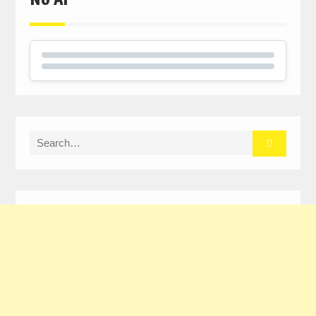
Search
for: