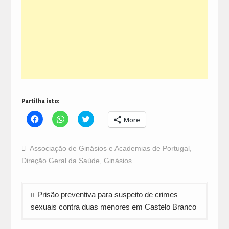
Partilha isto:
Click
Click
Click
More
to
to
to
share
share
share
on
on
on
Facebook
WhatsApp
Twitter
Associação de Ginásios e Academias de Portugal
,
(Opens
(Opens
(Opens
in
in
in
Direção Geral da Saúde
,
Ginásios
new
new
new
window)
window)
window)
Navegação
Prisão preventiva para suspeito de crimes
de
sexuais contra duas menores em Castelo Branco
artigos