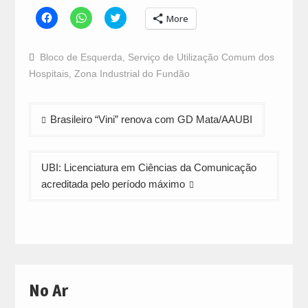
Click
Click
Click
More
to
to
to
share
share
share
on
on
on
Facebook
WhatsApp
Twitter
Bloco de Esquerda
,
Serviço de Utilização Comum dos
(Opens
(Opens
(Opens
in
in
in
Hospitais
,
Zona Industrial do Fundão
new
new
new
window)
window)
window)
Navegação
Brasileiro “Vini” renova com GD Mata/AAUBI
de
artigos
UBI: Licenciatura em Ciências da Comunicação
acreditada pelo período máximo
No Ar