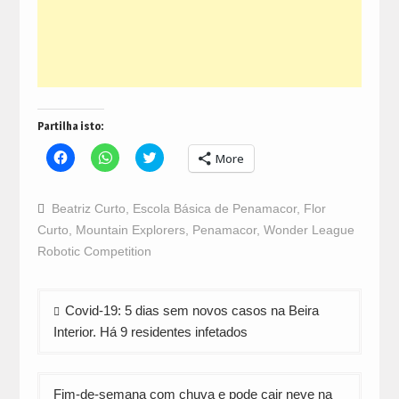
Partilha isto:
Click
Click
Click
More
to
to
to
share
share
share
on
on
on
Facebook
WhatsApp
Twitter
Beatriz Curto
,
Escola Básica de Penamacor
,
Flor
(Opens
(Opens
(Opens
in
in
in
Curto
,
Mountain Explorers
,
Penamacor
,
Wonder League
new
new
new
window)
window)
window)
Robotic Competition
Navegação
Covid-19: 5 dias sem novos casos na Beira
de
Interior. Há 9 residentes infetados
artigos
Fim-de-semana com chuva e pode cair neve na