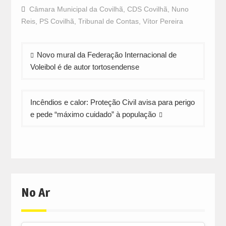
Facebook
WhatsApp
Twitter
Câmara Municipal da Covilhã
,
CDS Covilhã
,
Nuno
(Opens
(Opens
(Opens
in
in
in
Reis
,
PS Covilhã
,
Tribunal de Contas
,
Vítor Pereira
new
new
new
window)
window)
window)
Navegação
Novo mural da Federação Internacional de
de
Voleibol é de autor tortosendense
artigos
Incêndios e calor: Proteção Civil avisa para perigo
e pede “máximo cuidado” à população
No Ar