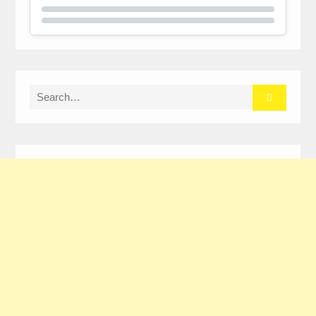
Search
for: