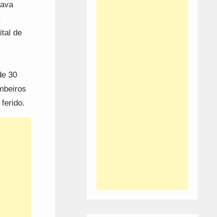
tava
,
tal de
de 30
mbeiros
ferido.