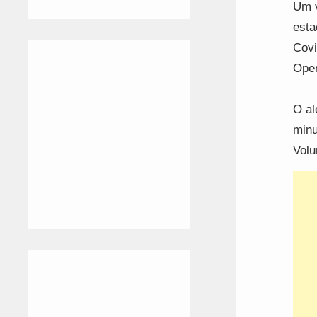
Um v
esta
Covi
Oper
O al
minu
Volu