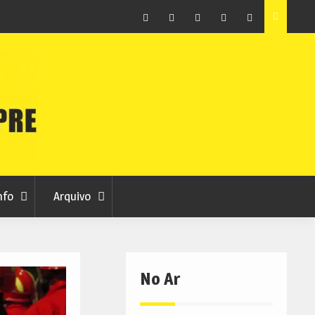
ção que
Covilhã avança com a desmaterialização do Arquivo
Municipal
Facebook
Instagram
Twitter
RSS
No
RCC
RCC
Ar
nfo
Arquivo
No Ar