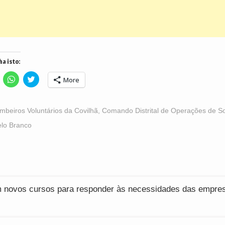
ha isto:
lick
Click
Click
More
o
to
to
hare
share
share
n
on
on
acebook
WhatsApp
Twitter
Opens
(Opens
(Opens
mbeiros Voluntários da Covilhã
,
Comando Distrital de Operações de S
n
in
in
ew
new
new
elo Branco
indow)
window)
window)
ção
 novos cursos para responder às necessidades das empre