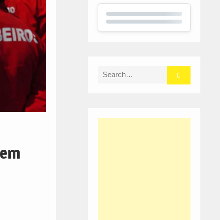
Search
for:
 em