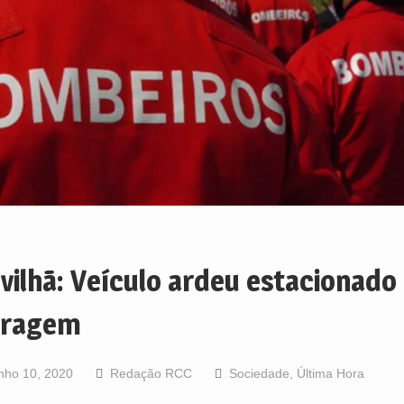
vilhã: Veículo ardeu estacionado
aragem
nho 10, 2020
Redação RCC
Sociedade
,
Última Hora