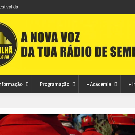
stival da
Feira Terras do Lince prepara futuro após edi
levou milhares de visitantes a Penamacor
nformação
Programação
+ Academia
+ I