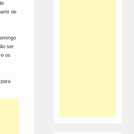
de
artir de
domingo
ão ser
re os
 para