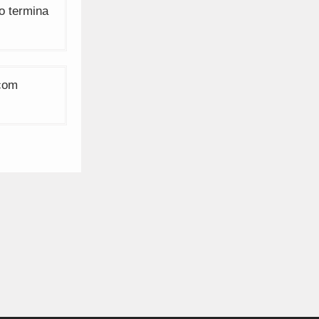
o termina
 com