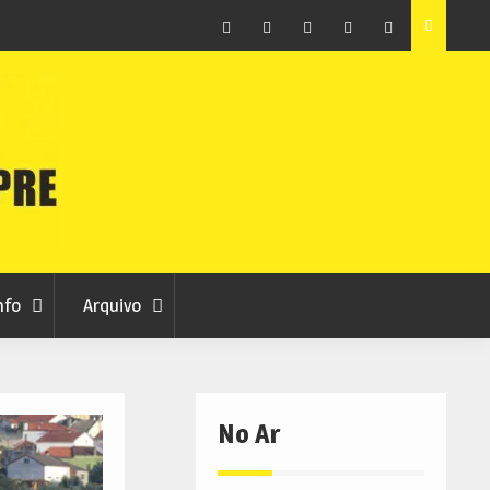
as avança
Centum Cellas entra na fase decisiva das Novas 7
Maravilhas de Portugal
Facebook
Instagram
Twitter
RSS
No
RCC
RCC
Ar
nfo
Arquivo
No Ar