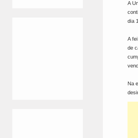
A Un
cont
dia 
A fe
de c
cump
vend
Na e
desi