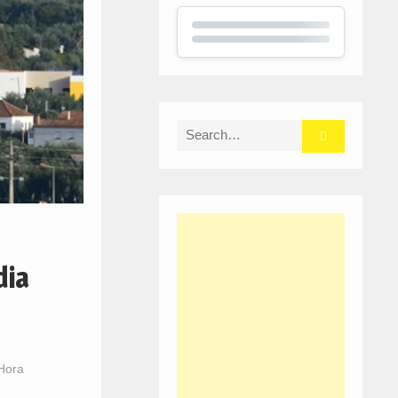
Search
for:
dia
Hora