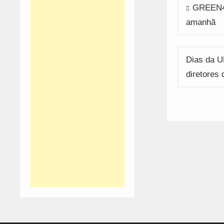
Navega
GREEN4A
de
amanhã
artigos
Dias da U
diretores