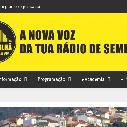
rtosendo a 14 de
Habitação a custos controlados em Manteig
para fase final sem risco de penalizações
nformação
Programação
+ Academia
+ I