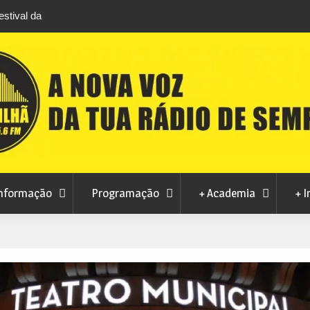
stival da
Feira Terras do Lince prepara futuro após edi
levou milhares de visitantes a Penamacor
nformação
Programação
+ Academia
+ I