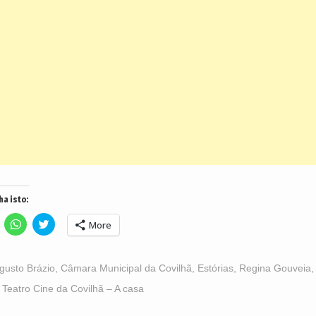
ha isto:
lick
Click
Click
More
o
to
to
hare
share
share
n
on
on
acebook
WhatsApp
Twitter
Opens
(Opens
(Opens
gusto Brázio
,
Câmara Municipal da Covilhã
,
Estórias
,
Regina Gouveia
n
in
in
ew
new
new
,
Teatro Cine da Covilhã – A casa
indow)
window)
window)