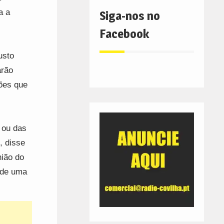
a a
Siga-nos no
Facebook
usto
arão
ões que
 ou das
, disse
nião do
o de uma