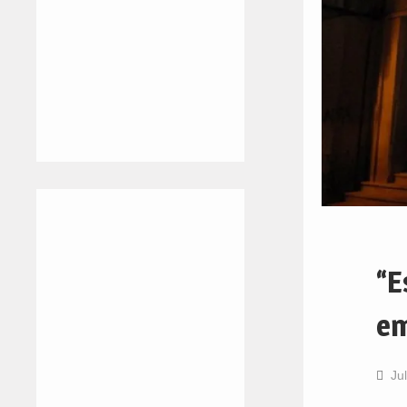
“E
em
Ju