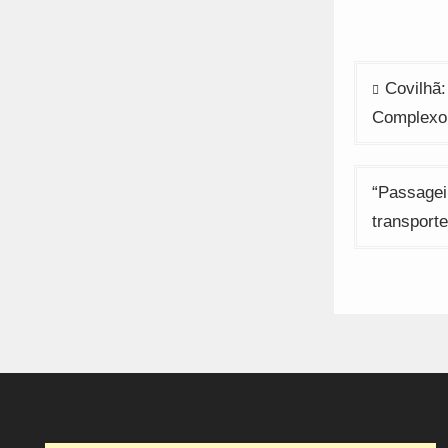
Navega
Covilhã:
de
Complexo
artigos
“Passagei
transporte