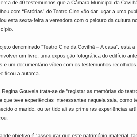
erca de 40 testemunhos que a Câmara Municipal da Covilh
lheu com “Estórias” do Teatro Cine vão dar lugar a uma pub
lou esta sexta-feira a vereadora com o pelouro da cultura n
cípio.
ojeto denominado “Teatro Cine da Covilhã – A casa”, está a
nvolver um livro, uma exposição fotográfica do edifício ant
s e um documentário vídeo com os testemunhos recolhidos
cificou a autarca.
 Regina Gouveia trata-se de “registar as memórias do teatr
e que teve experiências interessantes naquela sala, como te
ecido o marido, ou ter tido ali as primeiras experiências artí
çou.
ande objetivo é “assegurar que este património imaterial, tã