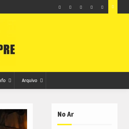
ção que
Covilhã avança com a desmaterialização do Arquivo
Municipal
Facebook
Instagram
Twitter
RSS
No
RCC
RCC
Ar
nfo
Arquivo
No Ar