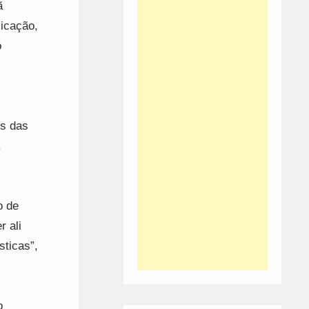
ã
licação,
o
es das
,
o de
r ali
sticas”,
o