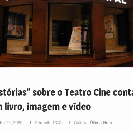
stórias” sobre o Teatro Cine con
 livro, imagem e vídeo
lho 19, 2020
Redação RCC
Cultura
,
Última Hora