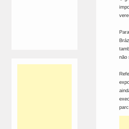
impo
vere
Para
Bráz
tamb
não 
Refe
expo
aind
exec
parc