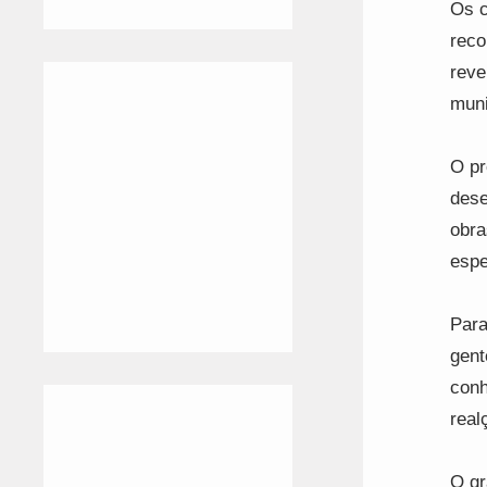
Os c
reco
reve
muni
O pr
dese
obra
espe
Para
gent
conh
real
O gr