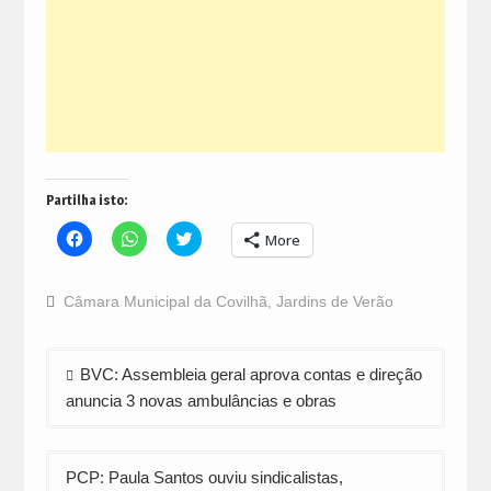
Partilha isto:
Click
Click
Click
More
to
to
to
share
share
share
on
on
on
Facebook
WhatsApp
Twitter
Câmara Municipal da Covilhã
,
Jardins de Verão
(Opens
(Opens
(Opens
in
in
in
new
new
new
window)
window)
window)
Navegação
BVC: Assembleia geral aprova contas e direção
de
anuncia 3 novas ambulâncias e obras
artigos
PCP: Paula Santos ouviu sindicalistas,