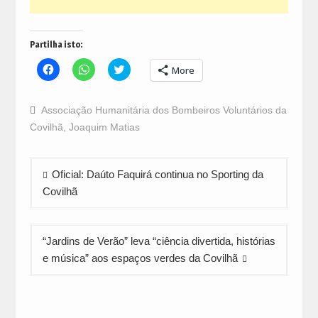
Partilha isto:
Click
Click
Click
More
to
to
to
share
share
share
on
on
on
Facebook
WhatsApp
Twitter
Associação Humanitária dos Bombeiros Voluntários da
(Opens
(Opens
(Opens
in
in
in
Covilhã
,
Joaquim Matias
new
new
new
window)
window)
window)
Navegação
Oficial: Daúto Faquirá continua no Sporting da
de
Covilhã
artigos
“Jardins de Verão” leva “ciência divertida, histórias
e música” aos espaços verdes da Covilhã