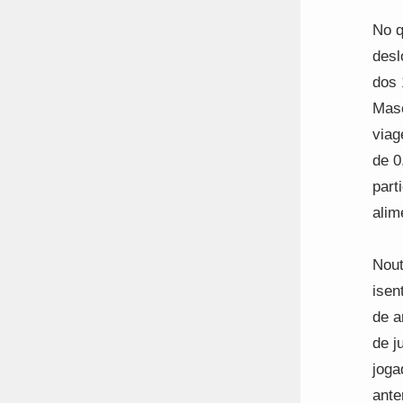
No q
desl
dos 
Masc
viag
de 0
part
alim
Nout
isen
de a
de j
joga
ante