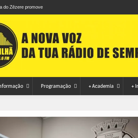
stival da
Feira Terras do Lince prepara futuro após edi
levou milhares de visitantes a Penamacor
nformação
Programação
+ Academia
+ I