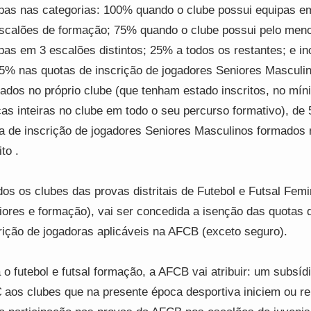
pas nas categorias: 100% quando o clube possui equipas e
scalões de formação; 75% quando o clube possui pelo men
pas em 3 escalões distintos; 25% a todos os restantes; e in
5% nas quotas de inscrição de jogadores Seniores Masculi
ados no próprio clube (que tenham estado inscritos, no mín
as inteiras no clube em todo o seu percurso formativo), de
a de inscrição de jogadores Seniores Masculinos formados 
ito .
dos os clubes das provas distritais de Futebol e Futsal Femi
iores e formação), vai ser concedida a isenção das quotas 
rição de jogadoras aplicáveis na AFCB (exceto seguro).
 o futebol e futsal formação, a AFCB vai atribuir: um subsíd
 aos clubes que na presente época desportiva iniciem ou re