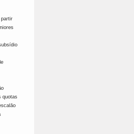
partir
niores
subsídio
de
ão
s quotas
escalão
a