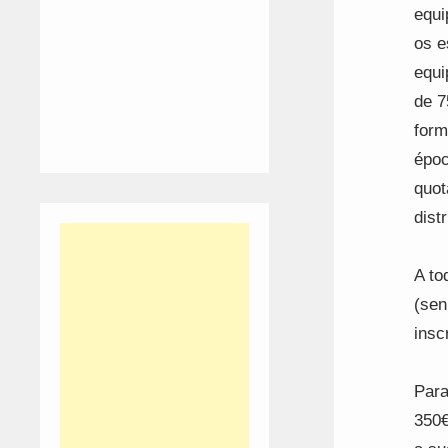
equi
os e
equi
de 7
form
époc
quot
distr
A to
(sen
insc
Para
350€