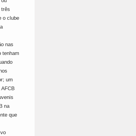
 ou
 três
e o clube
va
ão nas
ão tenham
quando
enos
or; um
a AFCB
uvenis
CB na
ente que
ivo