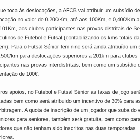
ue toca às deslocações, a AFCB vai atribuir um subsídio de
ocação no valor de 0.20€/Km, até aos 100Km, e 0,40€/Km a 
101Km, aos clubes participantes nas provas distritais de Se
ulinos de Futebol e Futsal (contabilizando os kms totais da
em); Para o Futsal Sénior feminino será ainda atribuído um 
,50€/km para deslocações superiores a 201km para clubes
icipantes nas provas interdistritais, bem como um subsídio 
entação de 100€.
ros apoios, no Futebol e Futsal Sénior as taxas de jogo ser
tadas bem como será atribuído um incentivo de 30% para a
rbitragem. A quota de inscrição de um jogador que suba do 
uniores para seniores, também será gratuita, bem como par
dores que não tenham sido inscritos nas duas temporadas
riores.