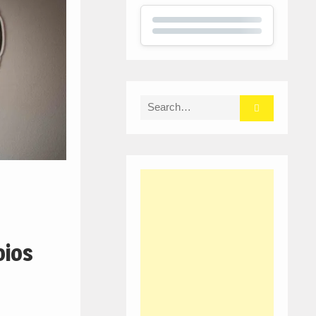
Search
for:
oios