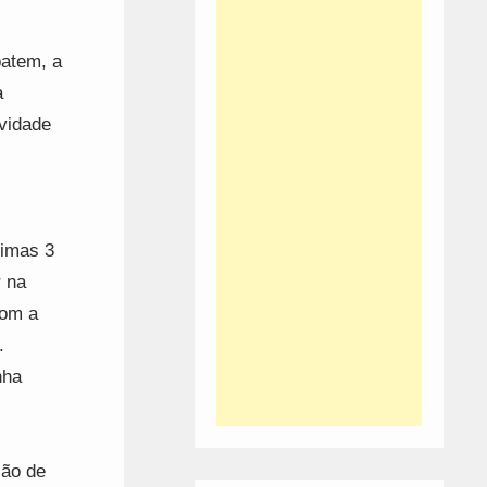
batem, a
a
ividade
timas 3
r na
com a
.
nha
ção de