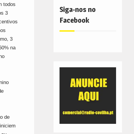
m todos
Siga-nos no
os 3
Facebook
centivos
nos
imo, 3
 50% na
no
nino
de
io de
iniciem