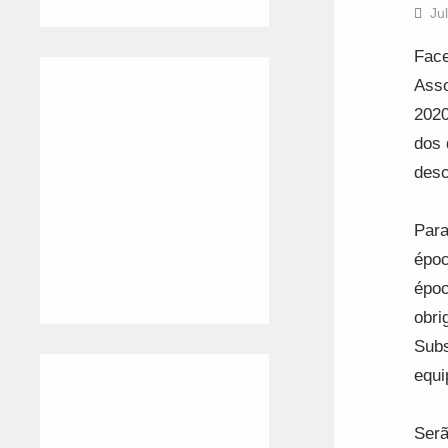
Ju
Face
Asso
2020
dos 
des
Para
époc
époc
obri
Subs
equi
Serã