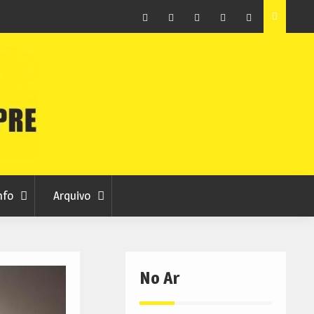
ção que
Covilhã avança com a desmaterialização do Arquivo
Municipal
Facebook
Instagram
Twitter
RSS
No
RCC
RCC
Ar
nfo
Arquivo
No Ar