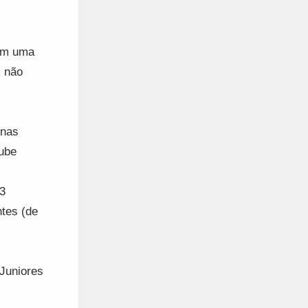
com uma
, não
 nas
lube
3
ntes (de
 Juniores