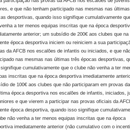
a participação nas provas da AFCB nos escalões de juvenis
ores, e que não tenham participado nas mesmas nas últimas
as desportivas, quando isso signifique cumulativamente qu
venha a ter menos equipas inscritas que na época desporti
iatamente anterior; um subsídio de 200€ aos clubes que na
ente época desportiva iniciem ou reiniciem a sua participaç
as da AFCB nos escalões de infantis ou iniciados, e que n
icipado nas mesmas nas últimas três épocas desportivas, 
 signifique cumulativamente que o clube não venha a ter m
pas inscritas que na época desportiva imediatamente anteri
ídio de 100€ aos clubes que não participaram em provas d
ltima época desportiva nos escalões de infantis, iniciados, j
uniores e que vierem a participar nas provas oficiais da AF
ente época desportiva, quando isso signifique cumulativam
ube não venha a ter menos equipas inscritas que na época
ortiva imediatamente anterior (não cumulativo com o incent