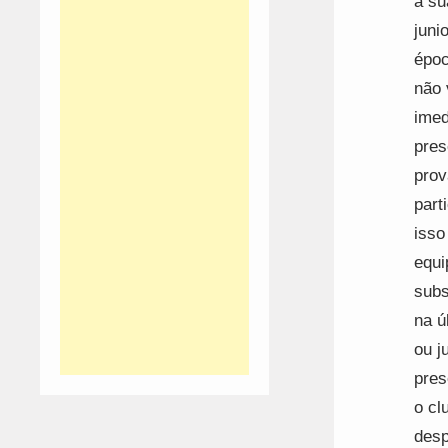
a su
juni
époc
não 
imed
pres
prov
part
isso
equi
subs
na ú
ou j
pres
o cl
desp