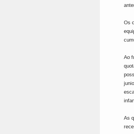
anter
Os c
equi
cumu
Ao f
quot
poss
juni
esca
infan
As q
rece