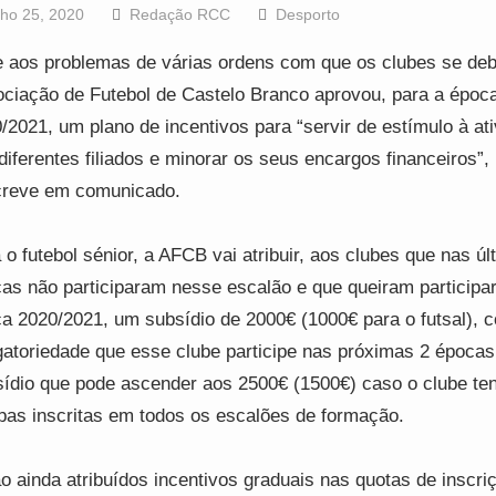
lho 25, 2020
Redação RCC
Desporto
 aos problemas de várias ordens com que os clubes se de
ciação de Futebol de Castelo Branco aprovou, para a époc
/2021, um plano de incentivos para “servir de estímulo à at
diferentes filiados e minorar os seus encargos financeiros”,
creve em comunicado.
 o futebol sénior, a AFCB vai atribuir, aos clubes que nas úl
as não participaram nesse escalão e que queiram participa
a 2020/2021, um subsídio de 2000€ (1000€ para o futsal), 
gatoriedade que esse clube participe nas próximas 2 épocas
ídio que pode ascender aos 2500€ (1500€) caso o clube te
pas inscritas em todos os escalões de formação.
o ainda atribuídos incentivos graduais nas quotas de inscri