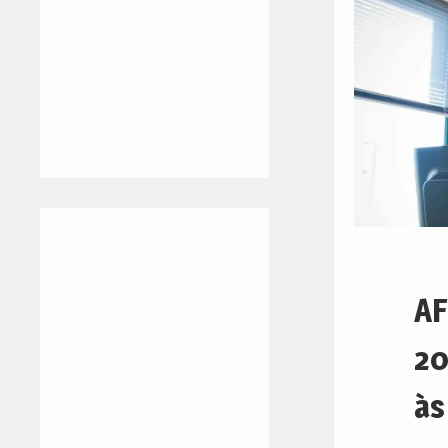
AF
20
às