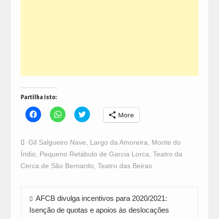
Partilha isto:
Click
Click
Click
More
to
to
to
share
share
share
on
on
on
Facebook
WhatsApp
Twitter
Gil Salgueiro Nave
,
Largo da Amoreira
,
Monte do
(Opens
(Opens
(Opens
in
in
in
Índio
,
Pequeno Retábulo de Garcia Lorca
,
Teatro da
new
new
new
window)
window)
window)
Cerca de São Bernardo
,
Teatro das Beiras
Navegação
AFCB divulga incentivos para 2020/2021:
de
Isenção de quotas e apoios às deslocações