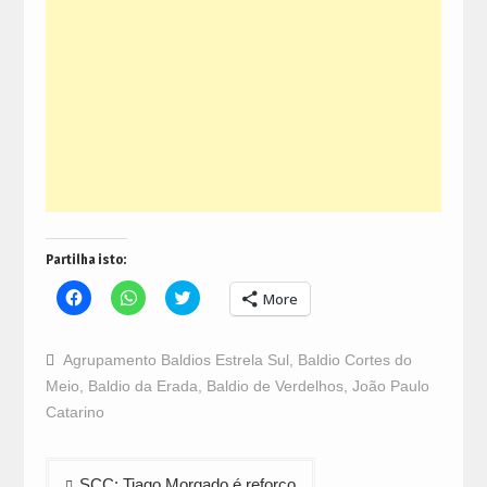
Partilha isto:
Click
Click
Click
More
to
to
to
share
share
share
on
on
on
Facebook
WhatsApp
Twitter
Agrupamento Baldios Estrela Sul
,
Baldio Cortes do
(Opens
(Opens
(Opens
in
in
in
Meio
,
Baldio da Erada
,
Baldio de Verdelhos
,
João Paulo
new
new
new
window)
window)
window)
Catarino
Navegação
SCC: Tiago Morgado é reforço