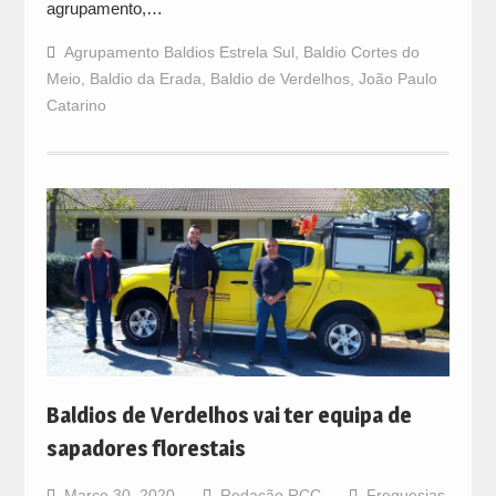
agrupamento,…
Agrupamento Baldios Estrela Sul
,
Baldio Cortes do
Meio
,
Baldio da Erada
,
Baldio de Verdelhos
,
João Paulo
Catarino
Baldios de Verdelhos vai ter equipa de
sapadores florestais
Março 30, 2020
Redação RCC
Freguesias
,