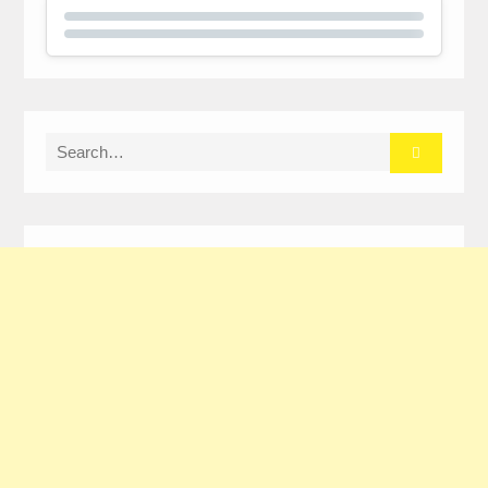
Search
for: