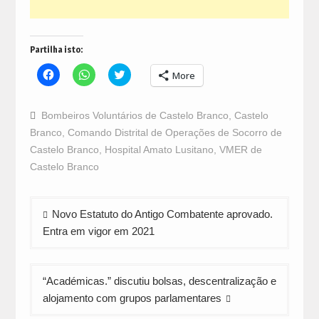
Partilha isto:
Click
Click
Click
More
to
to
to
share
share
share
on
on
on
Facebook
WhatsApp
Twitter
Bombeiros Voluntários de Castelo Branco
,
Castelo
(Opens
(Opens
(Opens
in
in
in
Branco
,
Comando Distrital de Operações de Socorro de
new
new
new
window)
window)
window)
Castelo Branco
,
Hospital Amato Lusitano
,
VMER de
Castelo Branco
Navegação
Novo Estatuto do Antigo Combatente aprovado.
de
Entra em vigor em 2021
artigos
“Académicas.” discutiu bolsas, descentralização e
alojamento com grupos parlamentares