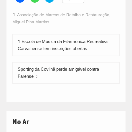
to
to
to
share
share
share
on
on
on
Facebook
WhatsApp
Twitter
Associação de Marcas de Retalho e Restauração
,
(Opens
(Opens
(Opens
in
in
in
Miguel Pina Martins
new
new
new
window)
window)
window)
Navegação
Escola de Música da Filarmónica Recreativa
de
Carvalhense tem inscrições abertas
artigos
Sporting da Covilhã perde amigável contra
Farense
No Ar