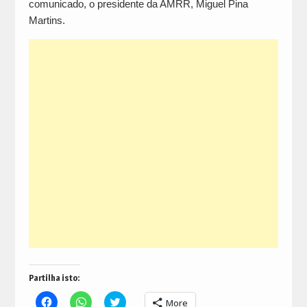
comunicado, o presidente da AMRR, Miguel Pina
Martins.
Partilha isto:
Click
Click
Click
More