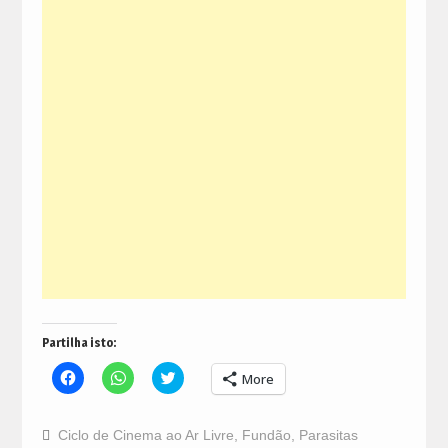
Partilha isto:
Click
Click
Click
More
to
to
to
share
share
share
on
on
on
Facebook
WhatsApp
Twitter
Ciclo de Cinema ao Ar Livre
,
Fundão
,
Parasitas
(Opens
(Opens
(Opens