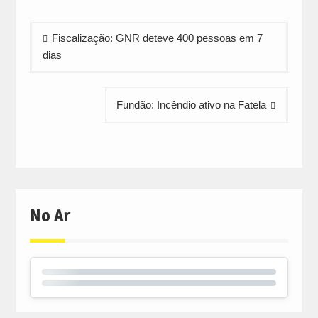
in
in
in
new
new
new
window)
window)
window)
Navegação
Fiscalização: GNR deteve 400 pessoas em 7
de
dias
artigos
Fundão: Incêndio ativo na Fatela
No Ar