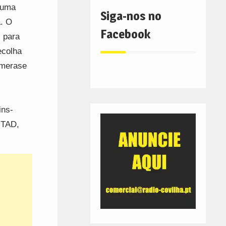
numa
Siga-nos no
a. O
Facebook
l para
ecolha
ymerase
ins-
UTAD,