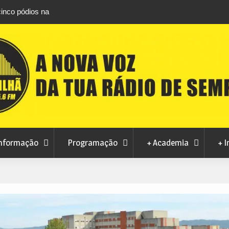
cinco pódios na
DGS emite guia para observar em segurança 
lugar coletivo
total do Sol de 12 de agosto
nformação
Programação
+ Academia
+ I