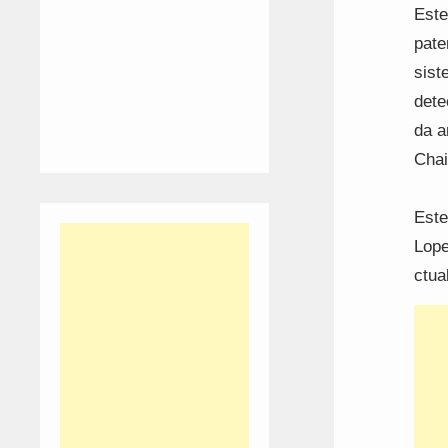
Este
pate
sist
dete
da a
Chai
Este
Lope
ctu