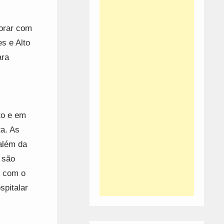
borar com
s e Alto
ara
to e em
ta. As
 além da
 são
o com o
spitalar