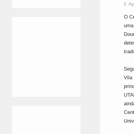
Ag
O Ce
uma 
Dour
dete
trad
Segu
Vila
prin
UTAD
aind
Cent
Univ