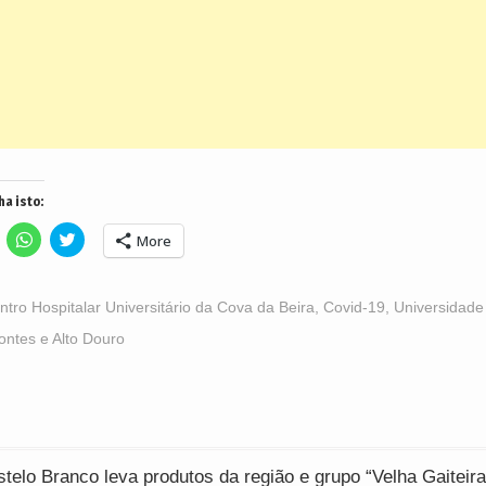
ha isto:
lick
Click
Click
More
o
to
to
hare
share
share
n
on
on
acebook
WhatsApp
Twitter
Opens
(Opens
(Opens
ntro Hospitalar Universitário da Cova da Beira
,
Covid-19
,
Universidade
n
in
in
ew
new
new
ntes e Alto Douro
indow)
window)
window)
ção
elo Branco leva produtos da região e grupo “Velha Gaiteira