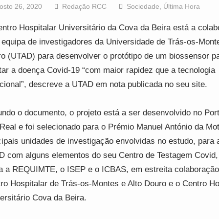
osto 26, 2020
Redação RCC
Sociedade
,
Última Hora
ntro Hospitalar Universitário da Cova da Beira está a cola
equipa de investigadores da Universidade de Trás-os-Monte
o (UTAD) para desenvolver o protótipo de um biossensor p
tar a doença Covid-19 “com maior rapidez que a tecnologia
icional”, descreve a UTAD em nota publicada no seu site.
ndo o documento, o projeto está a ser desenvolvido no Por
 Real e foi selecionado para o Prémio Manuel António da Mo
cipais unidades de investigação envolvidas no estudo, para
 com alguns elementos do seu Centro de Testagem Covid,
a a REQUIMTE, o ISEP e o ICBAS, em estreita colaboraçã
ro Hospitalar de Trás-os-Montes e Alto Douro e o Centro Ho
ersitário Cova da Beira.