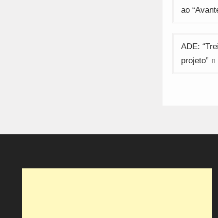
de
ao “Avant
artigos
ADE: “Tre
projeto”