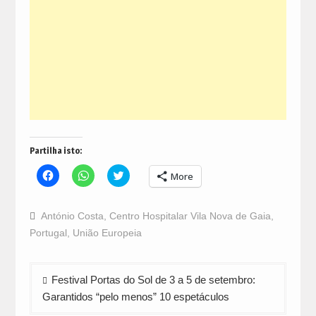
Partilha isto:
Click
Click
Click
More
to
to
to
share
share
share
on
on
on
Facebook
WhatsApp
Twitter
António Costa
,
Centro Hospitalar Vila Nova de Gaia
,
(Opens
(Opens
(Opens
in
in
in
Portugal
,
União Europeia
new
new
new
window)
window)
window)
Navegação
Festival Portas do Sol de 3 a 5 de setembro:
de
Garantidos “pelo menos” 10 espetáculos
artigos