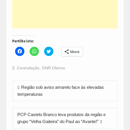
Partilha isto:
Click
Click
Click
More
to
to
to
share
share
share
on
on
on
Facebook
WhatsApp
Twitter
Contrafação
,
GNR Oleiros
(Opens
(Opens
(Opens
in
in
in
new
new
new
window)
window)
window)
Navegação
Região sob aviso amarelo face às elevadas
de
temperaturas
artigos
PCP Castelo Branco leva produtos da região e
grupo “Velha Gaiteira” do Paul ao “Avante!”