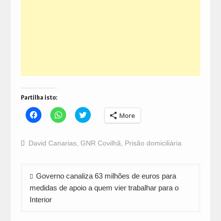
Partilha isto:
Click
Click
Click
More
to
to
to
share
share
share
on
on
on
Facebook
WhatsApp
Twitter
David Canarias
,
GNR Covilhã
,
Prisão domiciliária
(Opens
(Opens
(Opens
in
in
in
new
new
new
window)
window)
window)
Navegação
Governo canaliza 63 milhões de euros para
de
medidas de apoio a quem vier trabalhar para o
artigos
Interior