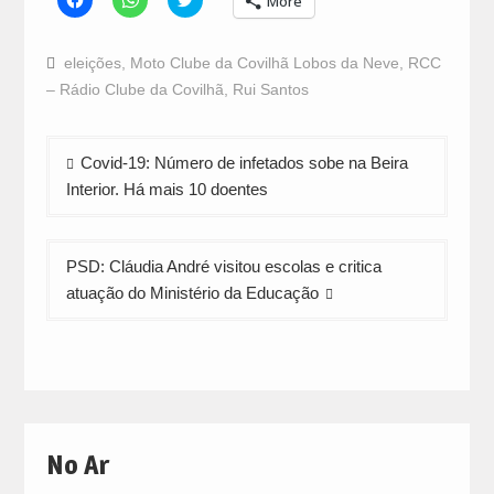
More
to
to
to
share
share
share
on
on
on
Facebook
WhatsApp
Twitter
eleições
,
Moto Clube da Covilhã Lobos da Neve
,
RCC
(Opens
(Opens
(Opens
in
in
in
– Rádio Clube da Covilhã
,
Rui Santos
new
new
new
window)
window)
window)
Navegação
Covid-19: Número de infetados sobe na Beira
de
Interior. Há mais 10 doentes
artigos
PSD: Cláudia André visitou escolas e critica
atuação do Ministério da Educação
No Ar