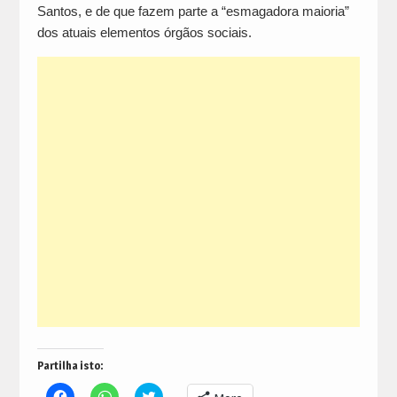
Santos, e de que fazem parte a “esmagadora maioria”
dos atuais elementos órgãos sociais.
Partilha isto:
Click
Click
Click