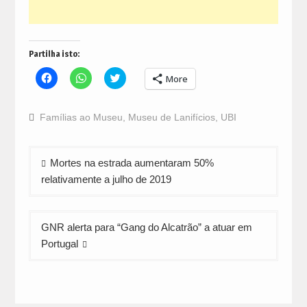
Partilha isto:
Click
Click
Click
More
to
to
to
share
share
share
on
on
on
Facebook
WhatsApp
Twitter
Famílias ao Museu
,
Museu de Lanifícios
,
UBI
(Opens
(Opens
(Opens
in
in
in
new
new
new
window)
window)
window)
Navegação
Mortes na estrada aumentaram 50%
de
relativamente a julho de 2019
artigos
GNR alerta para “Gang do Alcatrão” a atuar em
Portugal