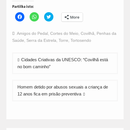
Partilha isto:
Click
Click
Click
More
to
to
to
share
share
share
on
on
on
Facebook
WhatsApp
Twitter
Amigos do Pedal
,
Cortes do Meio
,
Covilhã
,
Penhas da
(Opens
(Opens
(Opens
in
in
in
Saúde
,
Serra da Estrela
,
Torre
,
Tortosendo
new
new
new
window)
window)
window)
Navegação
Cidades Criativas da UNESCO: “Covilhã está
de
no bom caminho”
artigos
Homem detido por abusos sexuais a criança de
12 anos fica em prisão preventiva