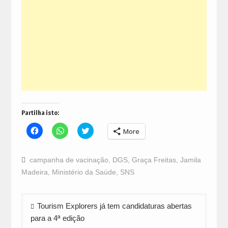
Partilha isto:
Click
Click
Click
More
to
to
to
share
share
share
on
on
on
Facebook
WhatsApp
Twitter
campanha de vacinação
,
DGS
,
Graça Freitas
,
Jamila
(Opens
(Opens
(Opens
in
in
in
Madeira
,
Ministério da Saúde
,
SNS
new
new
new
window)
window)
window)
Navegação
Tourism Explorers já tem candidaturas abertas
de
para a 4ª edição