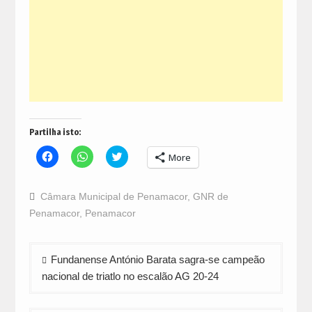
Partilha isto:
Click
Click
Click
More
to
to
to
share
share
share
on
on
on
Facebook
WhatsApp
Twitter
Câmara Municipal de Penamacor
,
GNR de
(Opens
(Opens
(Opens
in
in
in
Penamacor
,
Penamacor
new
new
new
window)
window)
window)
Navegação
Fundanense António Barata sagra-se campeão
de
nacional de triatlo no escalão AG 20-24
artigos