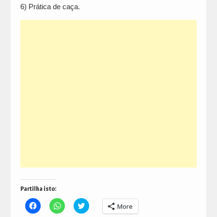
6) Prática de caça.
Partilha isto:
Click
Click
Click
More
to
to
to