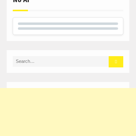
Search
for: