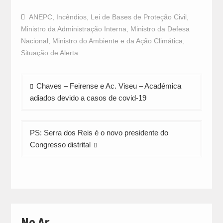
share
share
share
on
on
on
Facebook
WhatsApp
Twitter
ANEPC
,
Incêndios
,
Lei de Bases de Proteção Civil
,
(Opens
(Opens
(Opens
in
in
in
Ministro da Administração Interna
,
Ministro da Defesa
new
new
new
window)
window)
window)
Nacional
,
Ministro do Ambiente e da Ação Climática
,
Situação de Alerta
Navegação
Chaves – Feirense e Ac. Viseu – Académica
de
adiados devido a casos de covid-19
artigos
PS: Serra dos Reis é o novo presidente do
Congresso distrital
No Ar