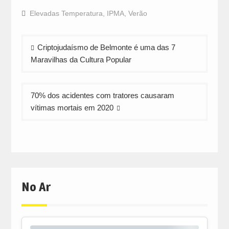
on
on
on
Facebook
WhatsApp
Twitter
Elevadas Temperatura
,
IPMA
,
Verão
(Opens
(Opens
(Opens
in
in
in
new
new
new
window)
window)
window)
Navegação
Criptojudaísmo de Belmonte é uma das 7
de
Maravilhas da Cultura Popular
artigos
70% dos acidentes com tratores causaram
vítimas mortais em 2020
No Ar