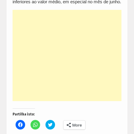
inferiores ao valor médio, em especial no mês de junho.
Partilha isto:
Click
Click
Click
More
to
to
to
share
share
share