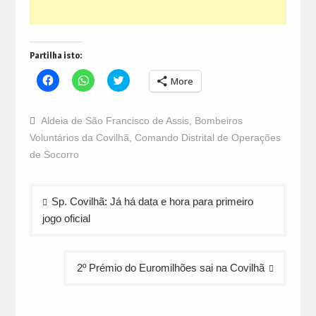
Partilha isto:
Click
Click
Click
More
to
to
to
share
share
share
on
on
on
Facebook
WhatsApp
Twitter
Aldeia de São Francisco de Assis
,
Bombeiros
(Opens
(Opens
(Opens
in
in
in
Voluntários da Covilhã
,
Comando Distrital de Operações
new
new
new
window)
window)
window)
de Socorro
Navegação
Sp. Covilhã: Já há data e hora para primeiro
de
jogo oficial
artigos
2º Prémio do Euromilhões sai na Covilhã