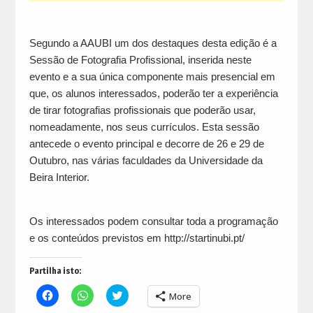
Segundo a AAUBI um dos destaques desta edição é a
Sessão de Fotografia Profissional, inserida neste
evento e a sua única componente mais presencial em
que, os alunos interessados, poderão ter a experiência
de tirar fotografias profissionais que poderão usar,
nomeadamente, nos seus currículos. Esta sessão
antecede o evento principal e decorre de 26 e 29 de
Outubro, nas várias faculdades da Universidade da
Beira Interior.
Os interessados podem consultar toda a programação
e os conteúdos previstos em http://startinubi.pt/
Partilha isto:
Click
Click
Click
More
to
to
to
share
share
share