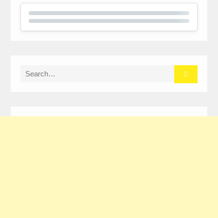
Search
for: