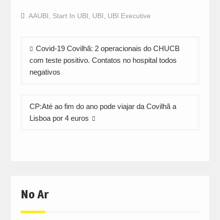
on
on
on
Facebook
WhatsApp
Twitter
AAUBI
,
Start In UBI
,
UBI
,
UBI Executive
(Opens
(Opens
(Opens
in
in
in
new
new
new
window)
window)
window)
Navegação
Covid-19 Covilhã: 2 operacionais do CHUCB
de
com teste positivo. Contatos no hospital todos
artigos
negativos
CP:Até ao fim do ano pode viajar da Covilhã a
Lisboa por 4 euros
No Ar