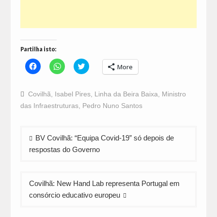
Partilha isto:
Click
Click
Click
More
to
to
to
share
share
share
on
on
on
Facebook
WhatsApp
Twitter
Covilhã
,
Isabel Pires
,
Linha da Beira Baixa
,
Ministro
(Opens
(Opens
(Opens
in
in
in
das Infraestruturas
,
Pedro Nuno Santos
new
new
new
window)
window)
window)
Navegação
BV Covilhã: “Equipa Covid-19” só depois de
de
respostas do Governo
artigos
Covilhã: New Hand Lab representa Portugal em
consórcio educativo europeu