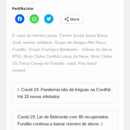
Partilha isto:
Click
Click
Click
More
to
to
to
share
share
share
on
on
on
Facebook
WhatsApp
Twitter
casa do menino jesus
,
Centro Social Jesus Maria
(Opens
(Opens
(Opens
in
in
in
José
,
evento solidário
,
Grupo de Amigos Alto Risco-
new
new
new
window)
window)
window)
Fundão
,
Grupo D’amigos Botabaixo - Unhais da Serra
,
IPSS
,
Moto Clube Covilhã Lobos da Neve
,
Moto Clube
Os Trinca Cereja do Fundão
,
natal
,
Pais Natal
motard
Navegação
Covid-19: Pandemia não dá tréguas na Covilhã.
de
Há 33 novos infetados
artigos
Covid-19: Lar de Belmonte com 86 recuperados.
Fundão continua a baixar número de ativos