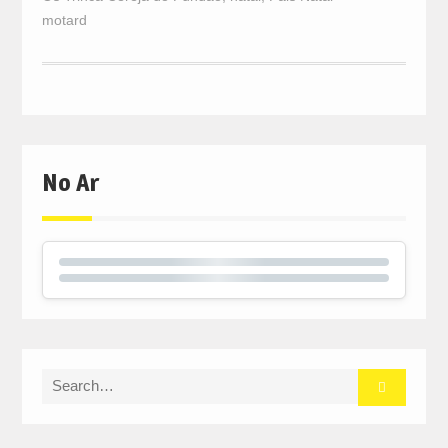
motard
No Ar
Search
for: