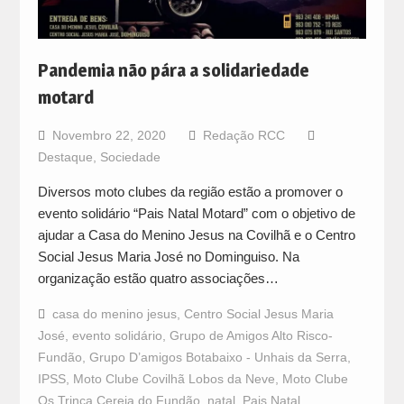
Pandemia não pára a solidariedade
motard
Novembro 22, 2020
Redação RCC
Destaque
,
Sociedade
Diversos moto clubes da região estão a promover o
evento solidário “Pais Natal Motard” com o objetivo de
ajudar a Casa do Menino Jesus na Covilhã e o Centro
Social Jesus Maria José no Dominguiso. Na
organização estão quatro associações…
casa do menino jesus
,
Centro Social Jesus Maria
José
,
evento solidário
,
Grupo de Amigos Alto Risco-
Fundão
,
Grupo D’amigos Botabaixo - Unhais da Serra
,
IPSS
,
Moto Clube Covilhã Lobos da Neve
,
Moto Clube
Os Trinca Cereja do Fundão
,
natal
,
Pais Natal