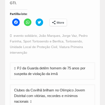
GTI.
Partilha isto:
Click
Click
Click
More
to
to
to
share
share
share
on
on
on
Facebook
WhatsApp
Twitter
evento solidário
,
João Marques
,
Jorge Vaz
,
Pedro
(Opens
(Opens
(Opens
in
in
in
Farinha
,
Sport Tortosendo e Benfica
,
Tortosendo
,
new
new
new
window)
window)
window)
Unidade Local de Proteção Civil
,
Viatura Primeira
intervenção
Navegação
PJ da Guarda detêm homem de 75 anos por
de
suspeita de violação da irmã
artigos
Clubes da Covilhã brilham no Olímpico Jovem
Distrital com vitórias, recordes e mínimos
nacionais