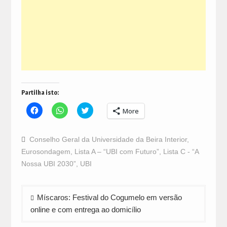
Partilha isto:
Click
Click
Click
More
to
to
to
share
share
share
on
on
on
Facebook
WhatsApp
Twitter
Conselho Geral da Universidade da Beira Interior
,
(Opens
(Opens
(Opens
in
in
in
Eurosondagem
,
Lista A – “UBI com Futuro”
,
Lista C - “A
new
new
new
window)
window)
window)
Nossa UBI 2030”
,
UBI
Navegação
Míscaros: Festival do Cogumelo em versão
de
online e com entrega ao domicílio
artigos