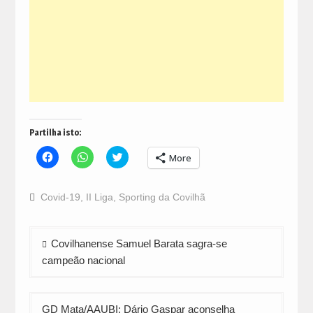
Partilha isto:
Click
Click
Click
More
to
to
to
share
share
share
on
on
on
Facebook
WhatsApp
Twitter
Covid-19
,
II Liga
,
Sporting da Covilhã
(Opens
(Opens
(Opens
in
in
in
new
new
new
window)
window)
window)
Navegação
Covilhanense Samuel Barata sagra-se
de
campeão nacional
artigos
GD Mata/AAUBI: Dário Gaspar aconselha