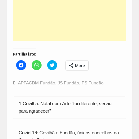
Partilha isto:
Click
Click
Click
More
to
to
to
share
share
share
on
on
on
Facebook
WhatsApp
Twitter
APPACDM Fundão
,
JS Fundão
,
PS Fundão
(Opens
(Opens
(Opens
in
in
in
new
new
new
window)
window)
window)
Navegação
Covilhã: Natal com Arte “foi diferente, serviu
de
para agradecer”
artigos
Covid-19: Covilhã e Fundão, únicos concelhos da