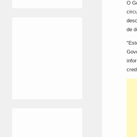
O Go
circ
desc
de d
“Est
Gove
info
cred