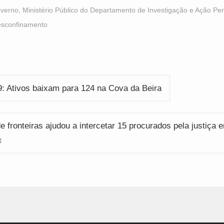
acebook
WhatsApp
Twitter
Opens
(Opens
(Opens
verno
,
Ministério Público do Departamento de Investigação e Ação Pe
n
in
in
ew
new
new
esconfinamento
indow)
window)
window)
ção
: Ativos baixam para 124 na Cova da Beira
e fronteiras ajudou a intercetar 15 procurados pela justiça e