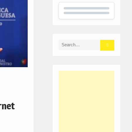
Search
for:
rnet