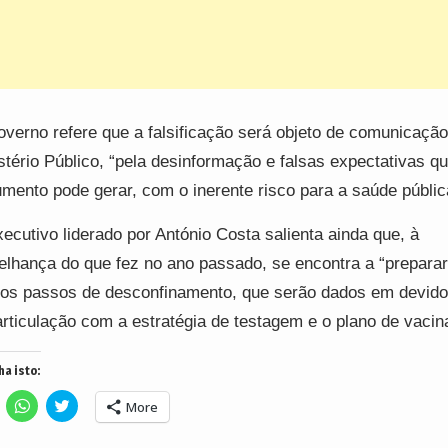
verno refere que a falsificação será objeto de comunicação
stério Público, “pela desinformação e falsas expectativas qu
mento pode gerar, com o inerente risco para a saúde públic
ecutivo liderado por António Costa salienta ainda que, à
lhança do que fez no ano passado, se encontra a “preparar
ros passos de desconfinamento, que serão dados em devido
rticulação com a estratégia de testagem e o plano de vacin
ha isto:
lick
Click
Click
More
o
to
to
hare
share
share
n
on
on