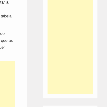
tar a
e
 tabela
 do
 que às
uer