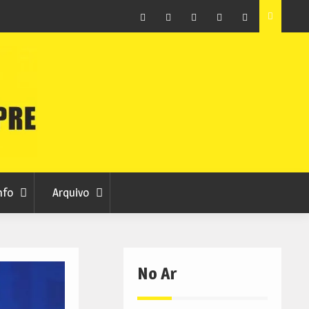
raia
Município de Belmonte alerta para tentativa de fraude
em nome da autarquia
Facebook
Instagram
Twitter
RSS
No
RCC
RCC
Ar
nfo
Arquivo
No Ar