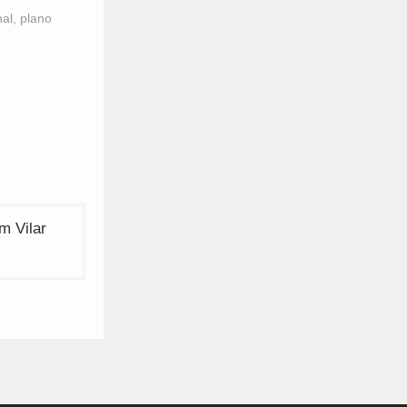
nal
,
plano
m Vilar