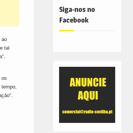
Siga-nos no
Facebook
 ao
e tal
a”.
 os
 tempo,
ação”.