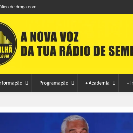
áfico de droga com
Unhais da Serra estreia Sound Sessions na p
fluvial este fim de semana
nformação
Programação
+ Academia
+ I